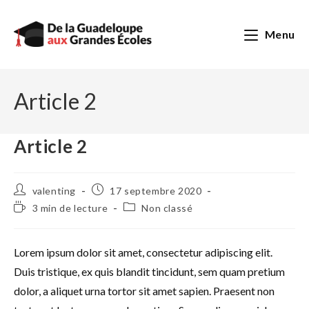
Skip
to
Menu
content
Article 2
Article 2
Auteur/autrice
Publication
valenting
17 septembre 2020
de
publiée :
Temps
Post
3 min de lecture
Non classé
la
de
category:
publication :
lecture :
Lorem ipsum dolor sit amet, consectetur adipiscing elit.
Duis tristique, ex quis blandit tincidunt, sem quam pretium
dolor, a aliquet urna tortor sit amet sapien. Praesent non