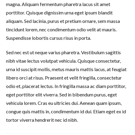
magna. Aliquam fermentum pharetra lacus sit amet
porttitor. Quisque dignissim urna eget ipsum blandit
aliquam. Sed lacinia, purus et pretium ornare, sem massa
tincidunt lorem, nec condimentum odio velit at mauris.
Suspendisse lobortis cursus risus in porta.
Sed nec est ut neque varius pharetra. Vestibulum sagittis
nibh vitae lectus volutpat vehicula. Quisque consectetur,
urna id suscipit mollis, metus mauris mattis lacus, at feugiat
libero orci at risus. Praesent et velit fringilla, consectetur
odio et, placerat lectus. In fringilla massa ac diam porttitor,
eget porttitor elit viverra. Sed in bibendum purus, eget
vehicula lorem. Cras eu ultricies dui. Aenean quam ipsum,
congue quis mattis in, condimentum id dui. Etiam eget ex id
tortor viverra hendrerit nec id nibh.